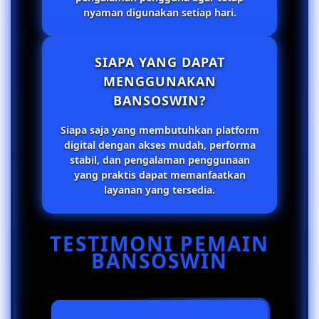
nyaman digunakan setiap hari.
SIAPA YANG DAPAT
MENGGUNAKAN
BANSOSWIN?
Siapa saja yang membutuhkan platform
digital dengan akses mudah, performa
stabil, dan pengalaman penggunaan
yang praktis dapat memanfaatkan
layanan yang tersedia.
TESTIMONI PEMAIN
BANSOSWIN