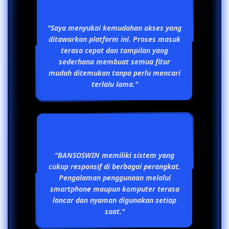
ANDIKA PRATAMA
📍 TANGERANG
"Saya menyukai kemudahan akses yang
ditawarkan platform ini. Proses masuk
terasa cepat dan tampilan yang
sederhana membuat semua fitur
mudah ditemukan tanpa perlu mencari
terlalu lama."
BAGUS SANTOSO
📍 BALI
"BANSOSWIN memiliki sistem yang
cukup responsif di berbagai perangkat.
Pengalaman penggunaan melalui
smartphone maupun komputer terasa
lancar dan nyaman digunakan setiap
saat."