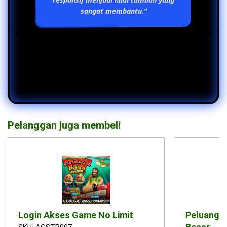
sangat membantu."
Pelanggan juga membeli
Login Akses Game No Limit
Peluang 