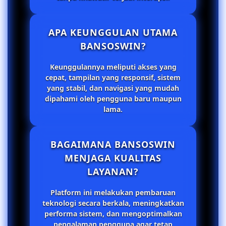
APA KEUNGGULAN UTAMA
BANSOSWIN?
Keunggulannya meliputi akses yang
cepat, tampilan yang responsif, sistem
yang stabil, dan navigasi yang mudah
dipahami oleh pengguna baru maupun
lama.
BAGAIMANA BANSOSWIN
MENJAGA KUALITAS
LAYANAN?
Platform ini melakukan pembaruan
teknologi secara berkala, meningkatkan
performa sistem, dan mengoptimalkan
pengalaman pengguna agar tetap