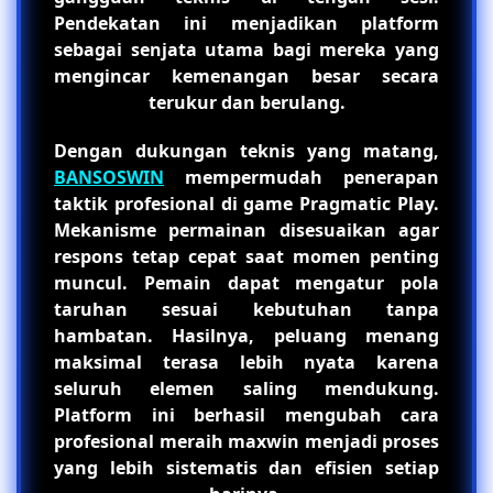
Pendekatan ini menjadikan platform
sebagai senjata utama bagi mereka yang
mengincar kemenangan besar secara
terukur dan berulang.
Dengan dukungan teknis yang matang,
BANSOSWIN
mempermudah penerapan
taktik profesional di game Pragmatic Play.
Mekanisme permainan disesuaikan agar
respons tetap cepat saat momen penting
muncul. Pemain dapat mengatur pola
taruhan sesuai kebutuhan tanpa
hambatan. Hasilnya, peluang menang
maksimal terasa lebih nyata karena
seluruh elemen saling mendukung.
Platform ini berhasil mengubah cara
profesional meraih maxwin menjadi proses
yang lebih sistematis dan efisien setiap